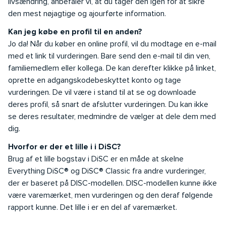
livsændring, anbefaler vi, at du tager den igen for at sikre
den mest nøjagtige og ajourførte information.
Kan jeg købe en profil til en anden?
Jo da! Når du køber en online profil, vil du modtage en e-mail
med et link til vurderingen. Bare send den e-mail til din ven,
familiemedlem eller kollega. De kan derefter klikke på linket,
oprette en adgangskodebeskyttet konto og tage
vurderingen. De vil være i stand til at se og downloade
deres profil, så snart de afslutter vurderingen. Du kan ikke
se deres resultater, medmindre de vælger at dele dem med
dig.
Hvorfor er der et lille i i DiSC?
Brug af et lille bogstav i DiSC er en måde at skelne
Everything DiSC® og DiSC® Classic fra andre vurderinger,
der er baseret på DISC-modellen. DISC-modellen kunne ikke
være varemærket, men vurderingen og den deraf følgende
rapport kunne. Det lille i er en del af varemærket.